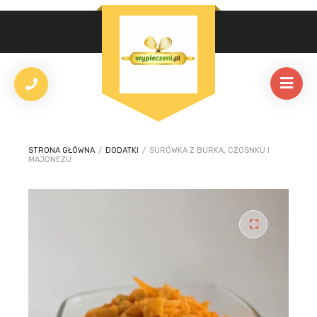
STRONA GŁÓWNA
/
DODATKI
/
SURÓWKA Z BURKA, CZOSNKU I
MAJONEZU
🔍