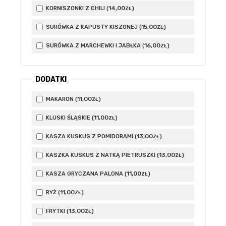
14
,00
KORNISZONKI Z CHILI (
)
ZŁ
15
,00
SURÓWKA Z KAPUSTY KISZONEJ (
)
ZŁ
16
,00
SURÓWKA Z MARCHEWKI I JABŁKA (
)
ZŁ
DODATKI
11
,00
MAKARON (
)
ZŁ
11
,00
KLUSKI ŚLĄSKIE (
)
ZŁ
13
,00
KASZA KUSKUS Z POMIDORAMI (
)
ZŁ
13
,00
KASZKA KUSKUS Z NATKĄ PIETRUSZKI (
)
ZŁ
11
,00
KASZA GRYCZANA PALONA (
)
ZŁ
11
,00
RYŻ (
)
ZŁ
13
,00
FRYTKI (
)
ZŁ