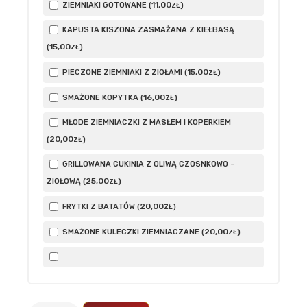
11
,00
ZIEMNIAKI GOTOWANE (
)
ZŁ
KAPUSTA KISZONA ZASMAŻANA Z KIEŁBASĄ
15
,00
(
)
ZŁ
15
,00
PIECZONE ZIEMNIAKI Z ZIOŁAMI (
)
ZŁ
16
,00
SMAŻONE KOPYTKA (
)
ZŁ
MŁODE ZIEMNIACZKI Z MASŁEM I KOPERKIEM
20
,00
(
)
ZŁ
GRILLOWANA CUKINIA Z OLIWĄ CZOSNKOWO –
25
,00
ZIOŁOWĄ (
)
ZŁ
20
,00
FRYTKI Z BATATÓW (
)
ZŁ
20
,00
SMAŻONE KULECZKI ZIEMNIACZANE (
)
ZŁ