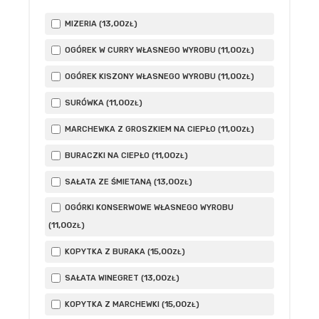
13
,00
MIZERIA (
)
ZŁ
11
,00
OGÓREK W CURRY WŁASNEGO WYROBU (
)
ZŁ
11
,00
OGÓREK KISZONY WŁASNEGO WYROBU (
)
ZŁ
11
,00
SURÓWKA (
)
ZŁ
11
,00
MARCHEWKA Z GROSZKIEM NA CIEPŁO (
)
ZŁ
11
,00
BURACZKI NA CIEPŁO (
)
ZŁ
13
,00
SAŁATA ZE ŚMIETANĄ (
)
ZŁ
OGÓRKI KONSERWOWE WŁASNEGO WYROBU
11
,00
(
)
ZŁ
15
,00
KOPYTKA Z BURAKA (
)
ZŁ
13
,00
SAŁATA WINEGRET (
)
ZŁ
15
,00
KOPYTKA Z MARCHEWKI (
)
ZŁ