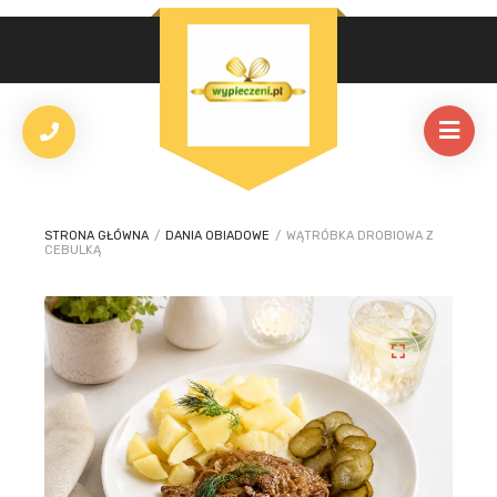
STRONA GŁÓWNA
/
DANIA OBIADOWE
/
WĄTRÓBKA DROBIOWA Z
CEBULKĄ
🔍