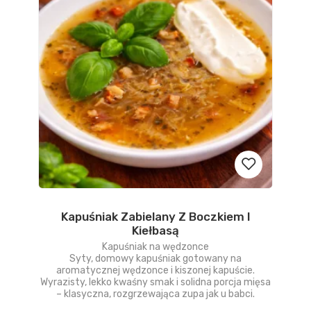
Kapuśniak Zabielany Z Boczkiem I
Dodaj
Kiełbasą
do
Kapuśniak na wędzonce
Syty, domowy kapuśniak gotowany na
aromatycznej wędzonce i kiszonej kapuście.
obserwow
Wyrazisty, lekko kwaśny smak i solidna porcja mięsa
– klasyczna, rozgrzewająca zupa jak u babci.