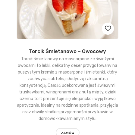
Torcik Śmietanowo – Owocowy
Dodaj
Torcik śmietanowy na mascarpone ze świeżymi
do
owocami to lekki, delikatny deser przygotowany na
puszystym kremie z mascarpone i śmietanki, który
obserwow
zachwyca subtelną słodyczą i aksamitną
konsystencją. Całość udekorowana jest świeżymi
truskawkami, winogronami oraz nutą mięty, dzięki
czemu tort prezentuje się elegancko i wyjątkowo
apetycznie. Idealny na rodzinne spotkania, przyjęcia
oraz chwilę słodkiej przyjemności przy kawie w
domowo-kawiarnianym stylu.
ZAMÓW