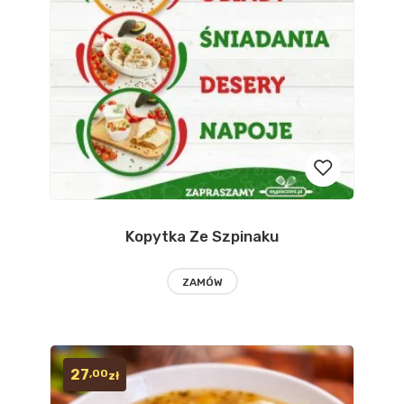
Kopytka Ze Szpinaku
Dodaj
do
ZAMÓW
obserwow
27
,00
zł