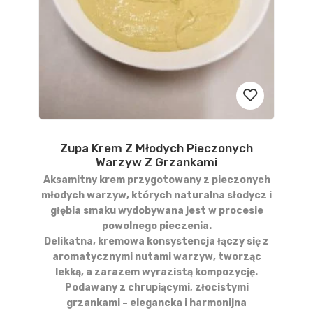
Zupa Krem Z Młodych Pieczonych
Dodaj
Warzyw Z Grzankami
do
Aksamitny krem przygotowany z pieczonych
młodych warzyw, których naturalna słodycz i
obserwow
głębia smaku wydobywana jest w procesie
powolnego pieczenia.
Delikatna, kremowa konsystencja łączy się z
aromatycznymi nutami warzyw, tworząc
lekką, a zarazem wyrazistą kompozycję.
Podawany z chrupiącymi, złocistymi
grzankami – elegancka i harmonijna