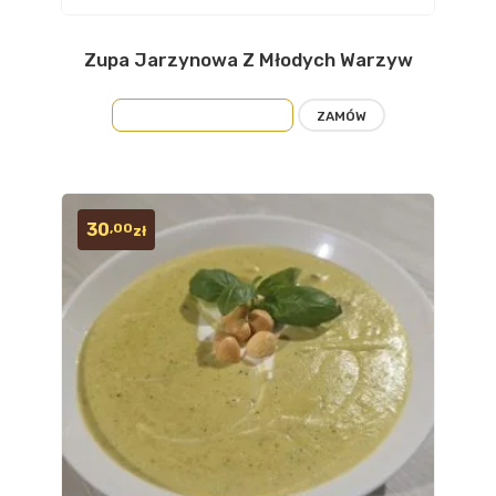
Zupa Jarzynowa Z Młodych Warzyw
Dodaj
do
DOWIEDZ SIĘ WIĘCEJ
ZAMÓW
obserwow
30
,00
zł