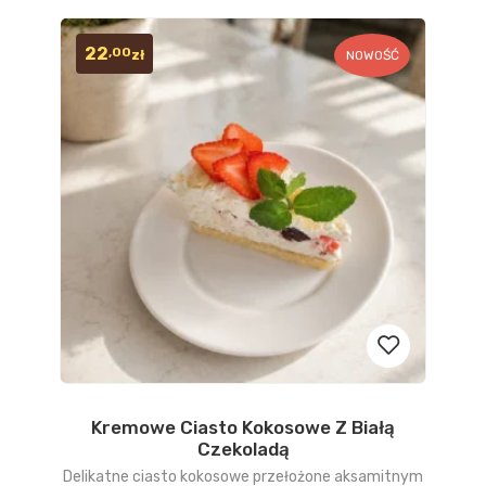
22
,00
zł
NOWOŚĆ
Kremowe Ciasto Kokosowe Z Białą
Dodaj
Czekoladą
do
Delikatne ciasto kokosowe przełożone aksamitnym