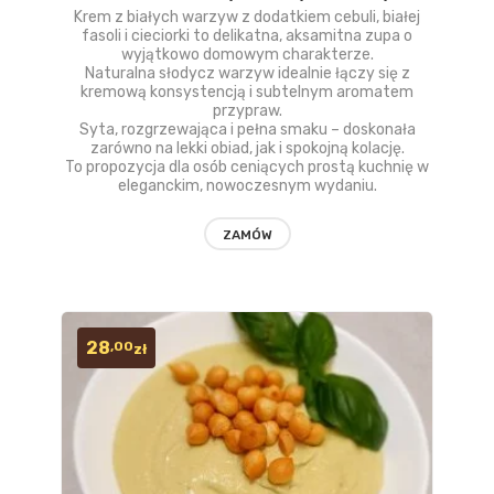
Krem z białych warzyw z dodatkiem cebuli, białej
fasoli i cieciorki to delikatna, aksamitna zupa o
do
wyjątkowo domowym charakterze.
Naturalna słodycz warzyw idealnie łączy się z
obserwow
kremową konsystencją i subtelnym aromatem
przypraw.
Syta, rozgrzewająca i pełna smaku – doskonała
zarówno na lekki obiad, jak i spokojną kolację.
To propozycja dla osób ceniących prostą kuchnię w
eleganckim, nowoczesnym wydaniu.
ZAMÓW
28
,00
zł