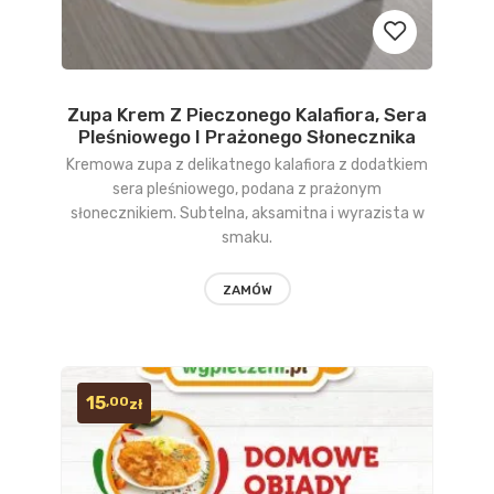
Zupa Krem Z Pieczonego Kalafiora, Sera
Dodaj
Pleśniowego I Prażonego Słonecznika
do
Kremowa zupa z delikatnego kalafiora z dodatkiem
sera pleśniowego, podana z prażonym
obserwow
słonecznikiem. Subtelna, aksamitna i wyrazista w
smaku.
ZAMÓW
15
,00
zł